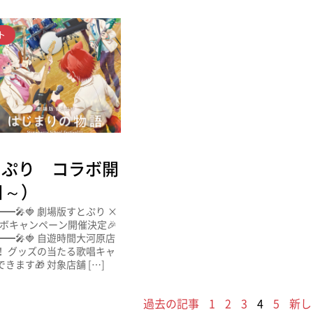
ト
日
とぷり コラボ開
日～）
━━🎤🍓 劇場版すとぷり ×
R コラボキャンペーン開催決定🎉
━━🎤🍓 自遊時間大河原店
！ グッズの当たる歌唱キャ
ます🎁 対象店舗 […]
過去の記事
1
2
3
4
5
新し