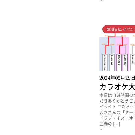
…
お知らせ
,
イベン
2024年09月29
カラオケ
本日は自遊時間の
だきありがとうご
イライト こたろう
まささんの「セー
「ラブ・イズ・オー
圧巻の […]
…