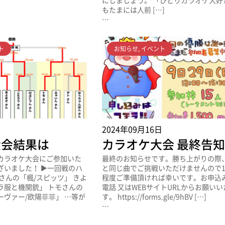
にしましょう。 「ひとりカラオケ大好
もたまには人前 […]
…
ト
お知らせ
,
イベント
日
2024年09月16日
大会結果は
カラオケ大会 最終告
カラオケ大会にご参加いた
最終のお知らせです。勝ち上がりの際
ざいました！ ▶一回戦のハ
と同じ曲でご挑戦いただけませんので1
さんの「楓/スピッツ」 きよ
程度ご準備頂ければ幸いです。お申込
ラ服と機関銃」 トモさんの
電話 又はWEBサイトURLからお願い
ヴァー/欧陽菲菲」 …等が
す。 https://forms.gle/9hBV […]
…