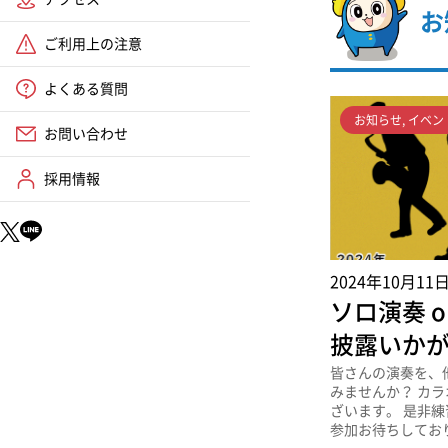
お
ご利用上の注意
よくある質問
お知らせ
,
イベン
お問い合わせ
採用情報
2024年10月11
ソロ演奏 o
披露いか
皆さんの演奏を、
みませんか？ カ
ざいます。 是非練
参加お待ちしてお