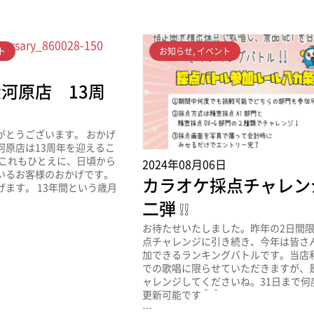
ト
お知らせ
,
イベント
日
河原店 13周
がとうございます。 おかげ
河原店は13周年を迎えるこ
 これもひとえに、日頃から
2024年08月06日
いるお客様のおかげです。
カラオケ採点チャレン
ます。 13年間という歳月
二弾 ❕❕
お待たせいたしました。昨年の2日間
点チャレンジに引き続き、今年は皆さ
加できるランキングバトルです。当店
での歌唱に限らせていただきますが、
ャレンジしてくださいね。31日まで何
更新可能です＾＾
…