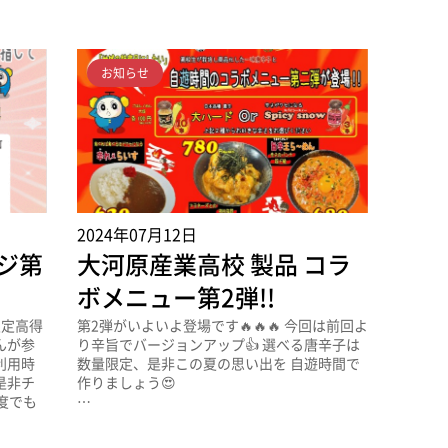
お知らせ
2024年07月12日
ジ第
大河原産業高校 製品 コラ
ボメニュー第2弾!!
限定高得
第2弾がいよいよ登場です🔥🔥🔥 今回は前回よ
んが参
り辛旨でバージョンアップ👍 選べる唐辛子は
利用時
数量限定、是非この夏の思い出を 自遊時間で
是非チ
作りましょう😍
度でも
…