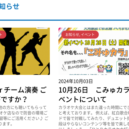
知らせ
ト
お知らせ
,
イベント
日
2024年10月03日
r チーム演奏 ご
10月26日 こみゅカ
がですか？
ベントについて
他の方にも聴いてもらって
カラオケ大会とはまた違った時間にで
ラオケ店なので防音の環境ご
と考えております。 例えば、紅白歌合
習等にご活用ください♪ ご
ドで皆で対戦してみたり、デュエット採
ります。
段はやらないコンテンツ等を皆で楽し