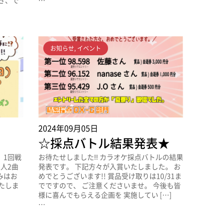
き、で
…
お知らせ
,
イベント
2024年09月05日
知
☆採点バトル結果発表★
、1回戦
お待たせしました‼️ カラオケ採点バトルの結果
人2曲
発表です。 下記方々が入賞いたしました。 お
みはお
めでとうございます!! 賞品受け取りは10/31ま
いたしま
でですので、 ご注意くださいませ。 今後も皆
様に喜んでもらえる企画を 実施してい […]
…